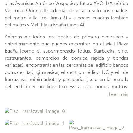
a las Avenidas Américo Vespucio y futura AVO II (Américo
Vespucio Oriente II), además de estar a solo dos cuadras
del metro Villa Frei (línea 3) y a pocas cuadras también
del metro y Mall Plaza Egaña (línea 4).
Además de todos los locales de primera necesidad y
entretenimiento que puedes encontrar en el Mall Plaza
Egaña (como el supermercado Tottus, Starbucks, cine,
restaurantes, comercios de comida rápida y tiendas
variadas), encontrarás en las cercanías del edificio bancos
como el Itaú, gimnasios, el centro médico UC y el de
Irarrázaval, minimarkets y panaderías justo en la entrada
del edificio y un líder Express a sólo pocos metros.
Además, si tienes mascota, tendrás a un par de cuadras la
Leer más
clínica veterinaria Betterpet y varios espacios de
recreación con áreas verdes, como el parque Ramón
Cruz, Plaza Pedro Montt o directamente la Plaza Ñuñoa.
El departamento está equipado con un precioso piso de