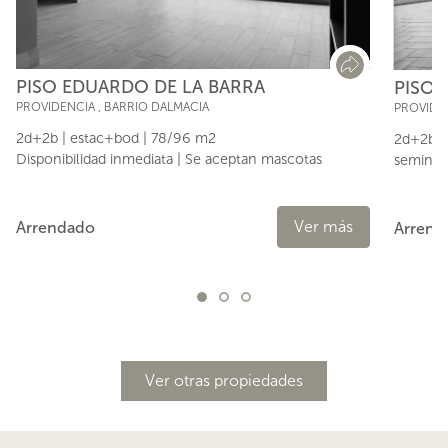
PISO EDUARDO DE LA BARRA
PISO 
PROVIDENCIA
,
BARRIO DALMACIA
PROVIDE
2d+2b | estac+bod | 78/96 m2
2d+2b |
Disponibilidad inmediata | Se aceptan mascotas
seminuev
Ver más
Arrendado
Arrend
Ver otras propiedades