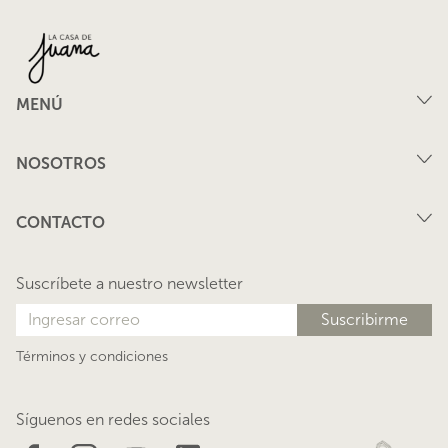
MENÚ
Compra
NOSOTROS
Arriendo
FAQ
Vende tu propiedad
CONTACTO
Privacidad
Arrienda tu propiedad
juana@lacasadejuana.cl
Contacto
Nosotros
Suscríbete a nuestro newsletter
Blog
Términos y condiciones
Síguenos en redes sociales