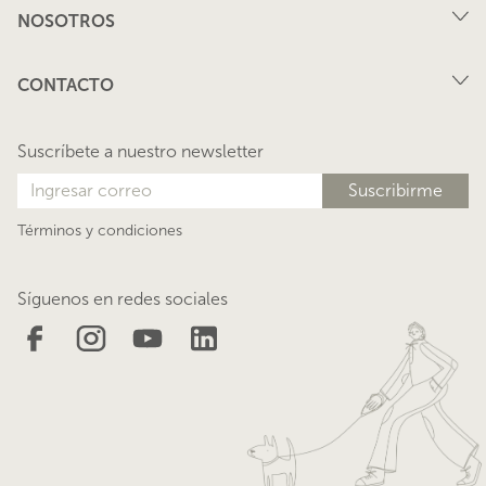
NOSOTROS
Arriendo
FAQ
Vende tu propiedad
CONTACTO
Privacidad
Arrienda tu propiedad
juana@lacasadejuana.cl
Contacto
Nosotros
Suscríbete a nuestro newsletter
Blog
Términos y condiciones
Síguenos en redes sociales