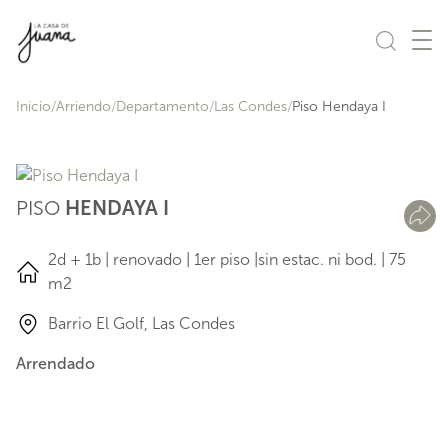
Saltar al contenido
Inicio
Arriendo
Departamento
Las Condes
Piso Hendaya I
PISO
HENDAYA I
2d + 1b | renovado | 1er piso |sin estac. ni bod. | 75
m2
Barrio El Golf, Las Condes
Arrendado