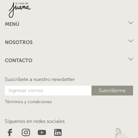
MENÚ
Compra
NOSOTROS
Arriendo
FAQ
Vende tu propiedad
CONTACTO
Privacidad
Arrienda tu propiedad
juana@lacasadejuana.cl
Contacto
Nosotros
Suscríbete a nuestro newsletter
Blog
Términos y condiciones
Síguenos en redes sociales