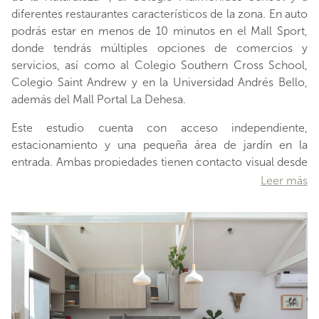
diferentes restaurantes característicos de la zona. En auto
podrás estar en menos de 10 minutos en el Mall Sport,
donde tendrás múltiples opciones de comercios y
servicios, así como al Colegio Southern Cross School,
Colegio Saint Andrew y en la Universidad Andrés Bello,
además del Mall Portal La Dehesa.
Este estudio cuenta con acceso independiente,
estacionamiento y una pequeña área de jardín en la
entrada. Ambas propiedades tienen contacto visual desde
la zona del huerto de la casa principal, sin embargo,
Leer más
mantienen sus áreas con buena privacidad. Lo primero
que podrás detallar de la propiedad es su fachada
contemporánea, acompañada por el jardín frondoso, que
termina en un espacio tipo invernadero ideal para los
amantes de las platas.
Una vez que ingresas a la cómoda casa monoambiente,
verás integradas una moderna y cómoda cocina con