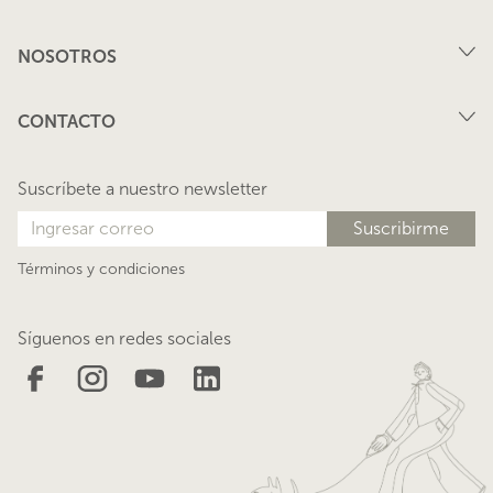
Compra
NOSOTROS
Arriendo
FAQ
Vende tu propiedad
CONTACTO
Privacidad
Arrienda tu propiedad
juana@lacasadejuana.cl
Contacto
Nosotros
Suscríbete a nuestro newsletter
Blog
Términos y condiciones
Síguenos en redes sociales