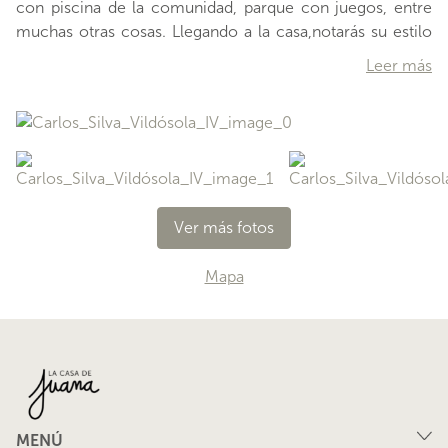
con piscina de la comunidad, parque con juegos, entre
muchas otras cosas. Llegando a la casa,notarás su estilo
clásico y acogedor a primera vista;pasas un pequeño
Leer más
portón para llegar a unprivado antejardín lleno de árboles
y plantas variadas, con la entrada principal luego de esto.
Una vez dentro, lo primero que verás son ventanales que
dan hacia un patio interior pequeño, que llena de luz este
pasillo que se divide a la izquierda y derecha. Por el lado
izquierdo, encontrarás el living com
Ver más fotos
…
Mapa
MENÚ