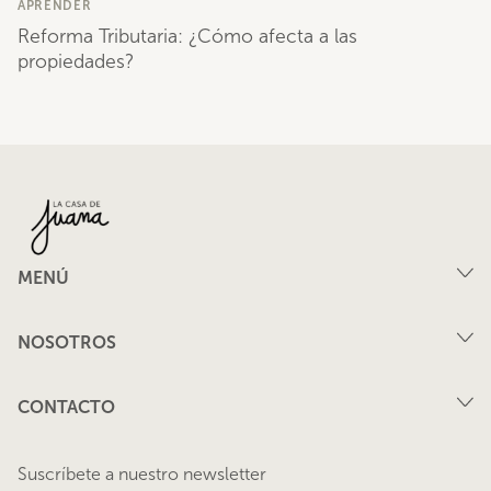
APRENDER
Reforma Tributaria: ¿Cómo afecta a las
propiedades?
MENÚ
Compra
NOSOTROS
Arriendo
FAQ
Vende tu propiedad
CONTACTO
Privacidad
Arrienda tu propiedad
juana@lacasadejuana.cl
Contacto
Nosotros
Suscríbete a nuestro newsletter