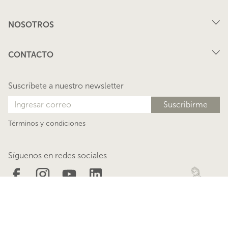
Compra
NOSOTROS
Arriendo
FAQ
Vende tu propiedad
CONTACTO
Privacidad
Arrienda tu propiedad
juana@lacasadejuana.cl
Contacto
Nosotros
Suscríbete a nuestro newsletter
Blog
Términos y condiciones
Síguenos en redes sociales