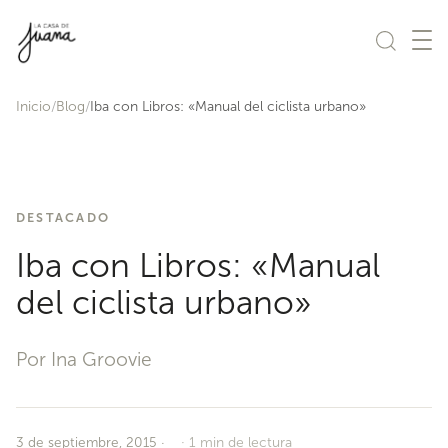
Saltar al contenido
Inicio
Blog
Iba con Libros: «Manual del ciclista urbano»
DESTACADO
Iba con Libros: «Manual
del ciclista urbano»
Por Ina Groovie
3 de septiembre, 2015
·
1 min de lectura