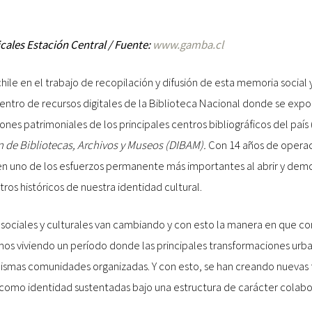
cales Estación Central / Fuente:
www.gamba.cl
hile en el trabajo de recopilación y difusión de esta memoria social 
entro de recursos digitales de la Biblioteca Nacional donde se exp
iones patrimoniales de los principales centros bibliográficos del país 
ón de Bibliotecas, Archivos y Museos (DIBAM).
Con 14 años de operac
n uno de los esfuerzos permanente más importantes al abrir y democ
stros históricos de nuestra identidad cultural.
sociales y culturales van cambiando y con esto la manera en que co
mos viviendo un período donde las principales transformaciones urb
mismas comunidades organizadas. Y con esto, se han creando nuevas 
 como identidad sustentadas bajo una estructura de carácter colabo