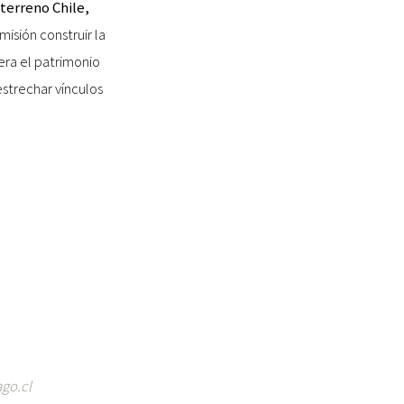
terreno Chile,
isión construir la
era el patrimonio
estrechar vínculos
go.cl