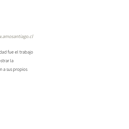
.amosantiago.cl
udad fue el trabajo
strar la
n a sus propios