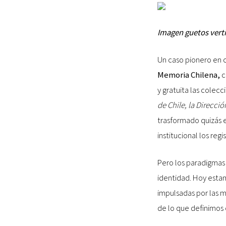
Imagen guetos verti
Un caso pionero en c
Memoria Chilena,
c
y gratuita las colecc
de Chile, la Direcci
trasformado quizás e
institucional los regi
Pero los paradigmas 
identidad. Hoy esta
impulsadas por las 
de lo que definimos