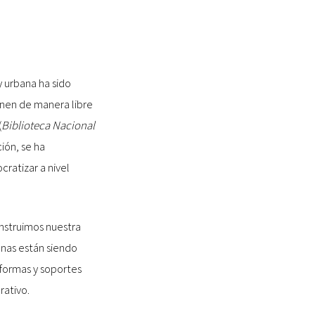
y urbana ha sido
onen de manera libre
(
Biblioteca Nacional
ión, se ha
ratizar a nivel
nstruimos nuestra
anas están siendo
formas y soportes
rativo.