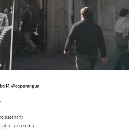
iss M. @esparangua
m
omo escenario
r sobre todo como