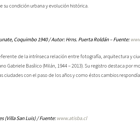
e su condición urbana y evolución histórica.
dunate, Coquimbo 1940 / Autor: Hrns. Puerta Roldán – Fuente:
www
eferente de la intrínseca relación entre fotografía, arquitectura y ci
iano Gabriele Basílico (Milán, 1944 – 2013). Su registro destaca por mo
as ciudades con el paso de los años y como éstos cambios respondía
 (Villa San Luis) / Fuente:
www.atisba.cl