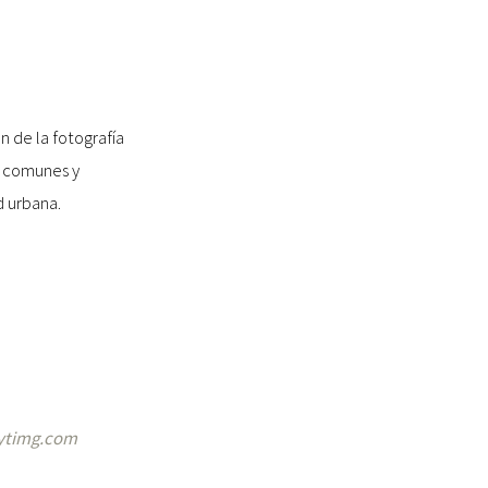
n de la fotografía
s comunes y
d urbana.
ytimg.com